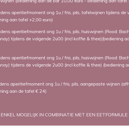
elwijnen (bediening aan de bar 10,00 euro - bediening aan tafel
ijdens aperitiefmoment ong 1u / fris, pils, tafelwijnen tijdens de
ning aan tafel +2,00 euro)
ijdens aperitiefmoment ong 1u / fris, pils, huiswijnen (Rood: Bac
ay) tijdens de volgende 2u00 (incl koffie & thee)(bediening a
ijdens aperitiefmoment ong 1u / fris, pils, huiswijnen (Rood: Bac
ay) tijdens de volgende 2u00 (incl koffie & thee) (bediening 
ijdens aperitiefmoment ong 1u / fris, pils, aangepaste wijnen (
ning aan de tafel € 24)
N ENKEL MOGELIJK IN COMBINATIE MET EEN EETFORMULE