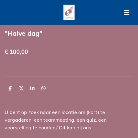
Ga
direct
naar
de
"Halve dag"
hoofdinhoud
€ 100,00
D
D
S
D
e
e
h
e
l
e
a
l
e
l
r
e
n
e
n
U bent op zoek naar een locatie om (kort) te
vergaderen, een teammeeting, een quiz, een
voorstelling te houden? Dit kan bij ons.