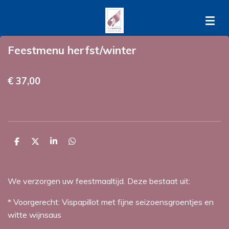
Ga
direct
naar
Feestmenu herfst/winter
de
hoofdinhoud
€ 37,00
D
D
S
D
e
e
h
e
l
e
a
l
e
l
r
e
n
e
n
We verzorgen uw feestmaaltijd. Deze bestaat uit:
* Voorgerecht: Vispapillot met fijne seizoensgroentjes en
witte wijnsaus